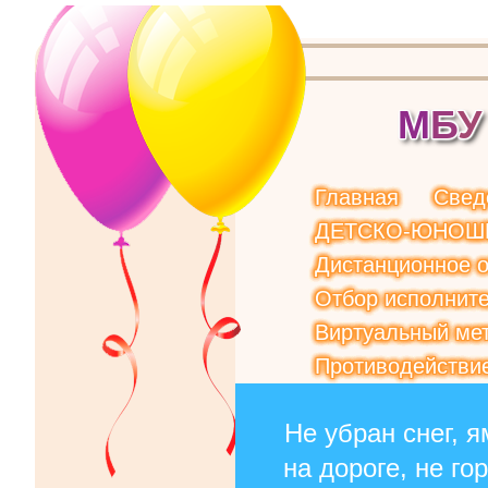
М
Б
У
Главная
Свед
ДЕТСКО-ЮНОШ
Дистанционное 
Отбор исполните
Виртуальный мет
Противодействи
Не убран снег, я
на дороге, не го