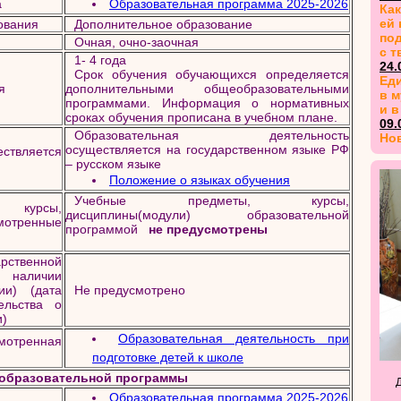
а
Образовательная программа 2025-2026
Как
ей 
ования
Дополнительное образование
по
Очная, очно-заочная
с т
1- 4 года
24.
Срок обучения обучающихся определяется
Еди
я
дополнительными общеобразовательными
в м
программами. Информация о нормативных
и в
сроках обучения прописана в учебном плане.
09.
Образовательная деятельность
Но
осуществляется на государственном языке РФ
твляется
– русском языке
Положение о языках обучения
Учебные предметы, курсы,
 курсы,
дисциплины(модули) образовательной
мотренные
программой
не предусмотрены
ственной
наличии
ии) (дата
Не предусмотрено
ельства о
и)
Образовательная деятельность при
тренная
подготовке детей к школе
 образовательной программы
Образовательная программа 2025-2026