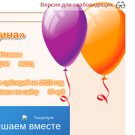
Версия для слабовидящих
и
н
а
»
Отзывы
ЦИИ
МОЦ
 субсидий на 2022 год
оиск по сайту
IT-куб
ешаем вместе