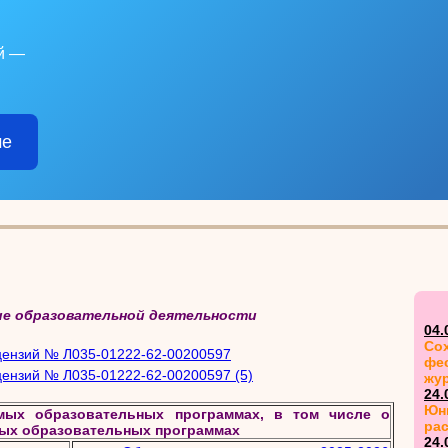
й —
ме
ие образовательной деятельности
04.
Сох
цензий № Л035-01222-62-00200597
фе
цензий № Л035-01222-62-00200597 (5)
жу
24.
Юн
мых образовательных программах, в том числе о
ра
ых образовательных программах
24.