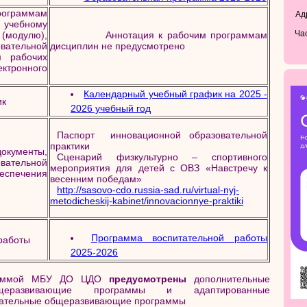
ограммам
Адр
учебному
Ча
 (модулю),
Аннотация к рабочим программам
вательной
дисциплин не предусмотрено
м рабочих
тронного
Календарный учебный график на 2025 -
ик
2026 учебный год
Паспорт инновационной образовательной
практики
кументы,
Сценарий физкультурно – спортивного
ательной
мероприятия для детей с ОВЗ «Навстречу к
спечения
весенним победам»
http://sasovo-cdo.russia-sad.ru/virtual-nyj-
metodicheskij-kabinet/innovacionnye-praktiki
Программа воспитательной работы
работы
2025-2026
граммой МБУ ДО ЦДО
предусмотрены
дополнительные
бщеразвивающие программы и адаптированные
вательные общеразвивающие программы