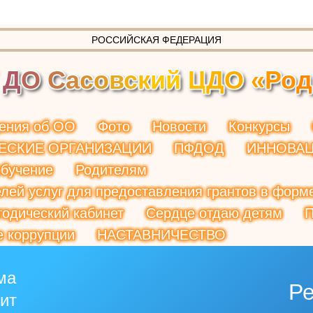
РОССИЙСКАЯ ФЕДЕРАЦИЯ
Д
О
С
а
с
о
в
с
к
и
й
Ц
Д
О
«
Р
о
д
ения об ОО
Фото
Новости
Конкурсы
ЕСКИЕ ОРГАНИЗАЦИИ
ПФДОД
ИННОВА
обучение
Родителям
лей услуг для предоставления грантов в форме
одический кабинет
Сердце отдаю детям
П
е коррупции
НАСТАВНИЧЕСТВО
ма
Р
рит