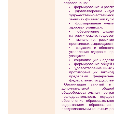
направлена на:
формирование и развит
удовлетворение инди
художественно-эстетическ
занятиях физической куль
формирование культу
здоровья учащихся;
обеспечение духовн
патриотического, трудово
выявление, развити
проявивших выдающиеся 
создание и обеспеч
укрепление здоровья, п
учащихся;
социализацию и адапта
формирование общей к
удовлетворение иных 
противоречащих законо
пределами федеральны
федеральных государстве
Организация занятий и 
дополнительной общео
общеобразовательная програ
последовательность осущес
обеспечение образовательно
содержанием образования
предполагаемым конечным рез
________________________