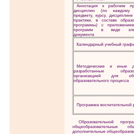
Аннотация к рабочим пр
дисциплин (по каждому 
предмету, курсу, дисциплине
практики, в составе образо
программы) с приложение
программ в виде элек
документа
Календарный учебный граф
Методические и иные до
разработанные образов
организацией для обе
образовательного процесса
Программа воспитательной 
Образовательной про
общеобразовательные о
дополнительные общеобразо