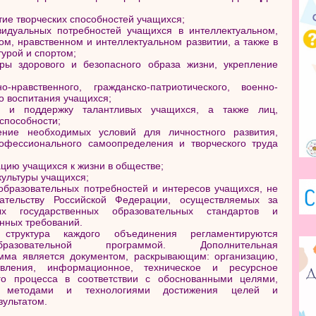
ие творческих способностей учащихся;
видуальных потребностей учащихся в интеллектуальном,
ом, нравственном и интеллектуальном развитии, а также в
турой и спортом;
ры здорового и безопасного образа жизни, укрепление
о-нравственного, гражданско-патриотического, военно-
го воспитания учащихся;
е и поддержку талантливых учащихся, а также лиц,
способности;
ение необходимых условий для личностного развития,
рофессионального самоопределения и творческого труда
цию учащихся к жизни в обществе;
ультуры учащихся;
образовательных потребностей и интересов учащихся, не
дательству Российской Федерации, осуществляемых за
х государственных образовательных стандартов и
нных требований.
структура каждого объединения регламентируются
бразовательной программой. Дополнительная
мма является документом, раскрывающим: организацию,
твления, информационное, техническое и ресурсное
го процесса в соответствии с обоснованными целями,
, методами и технологиями достижения целей и
ультатом.
_____________________________