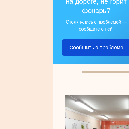
на дороге, не горит
фонарь?
Столкнулись с проблемой —
сообщите о ней!
Сообщить о проблеме