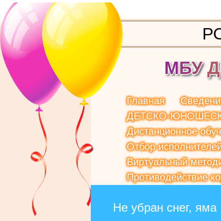
Р
М
Б
У
Д
Главная
Сведени
ДЕТСКО-ЮНОШЕСК
Дистанционное обу
Отбор исполнителей
Виртуальный методи
Противодействие к
Не убран снег, яма