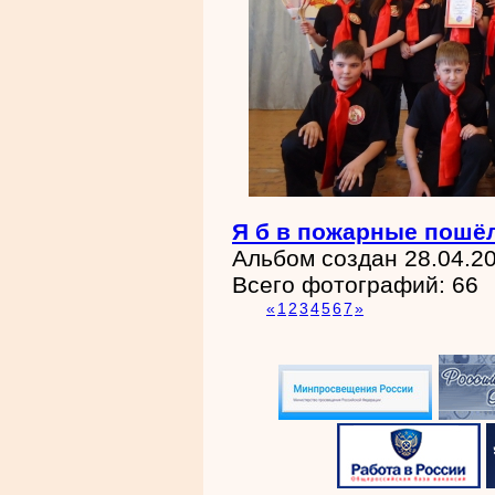
Я б в пожарные пош
Альбом создан 28.04.2
Всего фотографий: 66
«
1
2
3
4
5
6
7
»