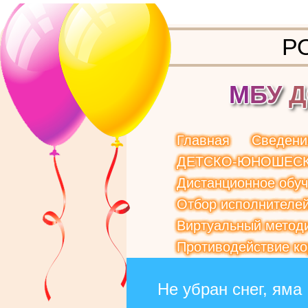
Р
М
Б
У
Д
Главная
Сведени
ДЕТСКО-ЮНОШЕСК
Дистанционное обу
Отбор исполнителей
Виртуальный методи
Противодействие к
Не убран снег, яма