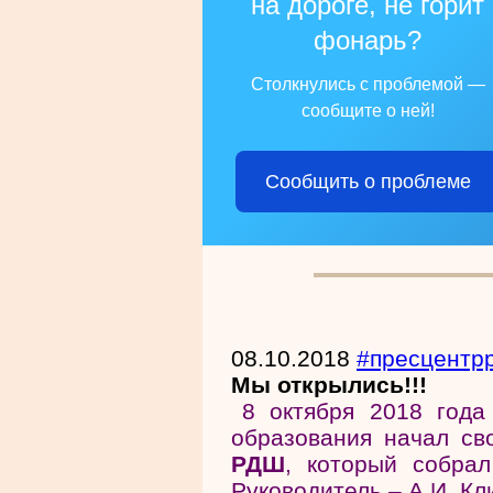
на дороге, не горит
фонарь?
Столкнулись с проблемой —
сообщите о ней!
Сообщить о проблеме
08.10.2018
#пресцентр
Мы открылись!!!
8 октября 2018 года
образования начал с
РДШ
, который собра
Руководитель – А.И. Кл