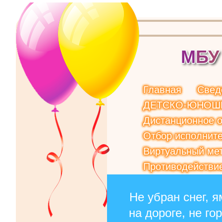
М
Б
У
Главная
Свед
ДЕТСКО-ЮНОШ
Дистанционное 
Отбор исполните
Виртуальный мет
Противодействи
Не убран снег, я
на дороге, не го