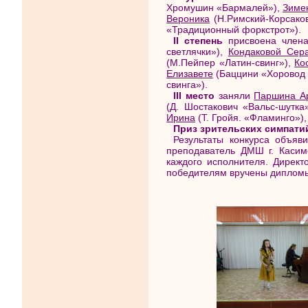
Хромушин «Бармалей»),
Зиме
Вероника
(Н.Римский-Корсако
«Традиционный форкстрот»).
II степень
присвоена чле
светлячки»),
Кондаковой Сер
(М.Пейпер «Латин-свинг»),
Ко
Елизавете
(Баццини «Хоровод 
свинга»).
III место
заняли
Паршина А
(Д. Шостакович «Вальс-шутка
Ирина
(Т. Гройя. «Фламинго»)
Приз зрительских симпати
Результаты конкурса объя
преподаватель ДМШ г. Касим
каждого исполнителя. Дире
победителям вручены дипломы