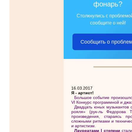
фонарь?
Столкнулись с проблемо
сообщите о ней!
Сообщить о пробле
16.03.2017
Я - артист!
Большое событие произошло
VI Конкурс программной и джаз
Двадцать юных музыкантов о
рояля» (рук-ль Федорова Т
произведения, стараясь пр
сложными ритмами и техничес
и артистизм.
Лауреатами I степени
стал