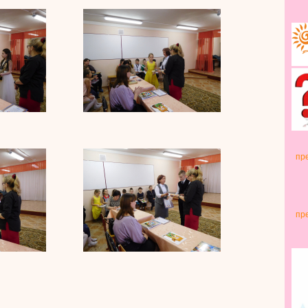
пр
пр