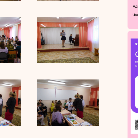
Адр
Ча