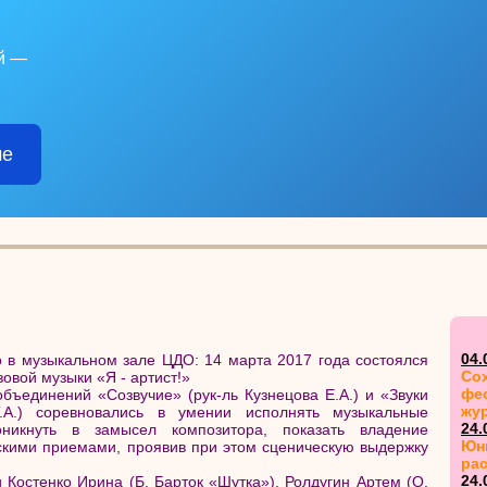
й —
ме
04.
 в музыкальном зале ЦДО: 14 марта 2017 года состоялся
Сох
овой музыки «Я - артист!»
фе
бъединений «Созвучие» (рук-ль Кузнецова Е.А.) и «Звуки
жу
.А.) соревновались в умении исполнять музыкальные
24.
оникнуть в замысел композитора, показать владение
Юн
кими приемами, проявив при этом сценическую выдержку
ра
24.
и
Костенко Ирина
(Б. Барток «Шутка»),
Ролдугин Артем
(О.