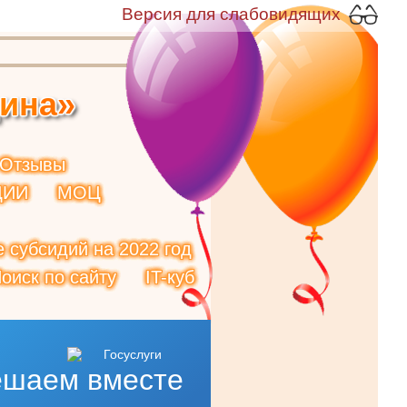
Версия для слабовидящих
и
н
а
»
Отзывы
ЦИИ
МОЦ
 субсидий на 2022 год
оиск по сайту
IT-куб
ешаем вместе