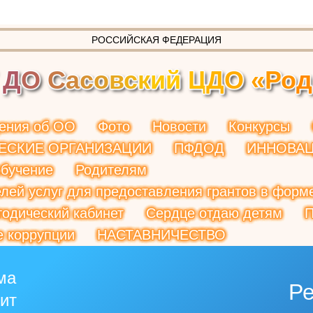
РОССИЙСКАЯ ФЕДЕРАЦИЯ
Д
О
С
а
с
о
в
с
к
и
й
Ц
Д
О
«
Р
о
д
ения об ОО
Фото
Новости
Конкурсы
ЕСКИЕ ОРГАНИЗАЦИИ
ПФДОД
ИННОВА
обучение
Родителям
лей услуг для предоставления грантов в форме
одический кабинет
Сердце отдаю детям
П
е коррупции
НАСТАВНИЧЕСТВО
ма
Р
рит