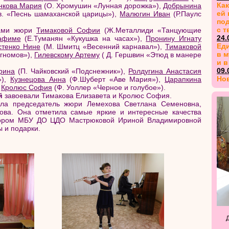
Как
нкова Мария
(О. Хромушин «Лунная дорожка»),
Добрынина
ей 
в. «Песнь шамаханской царицы»),
Малюгин Иван
(Р.Паулс
по
с т
нами жюри
Тимаковой Софии
(Ж.Металлиди «Танцующие
24.
афиме
(Е.Туманян «Кукушка на часах»),
Пронину Игнату
Еди
стенко Нине
(М. Шмитц «Весенний карнавал»),
Тимаковой
в м
гномов»),
Гилевскому Артему
( Д. Гершвин «Этюд в манере
и в
09.
рина
(П. Чайковский «Подснежник»),
Ролдугина Анастасия
Но
»),
Кузнецова Анна
(Ф.Шуберт «Аве Мария»),
Царапкина
,
Кролюс София
(Ф. Уоллер «Черное и голубое»).
й
завоевали Тимакова Елизавета и Кролюс София.
вила председатель жюри Лемехова Светлана Семеновна,
ова. Она отметила самые яркие и интересные качества
ктором МБУ ДО ЦДО Мастрюковой Ириной Владимировной
 и подарки.